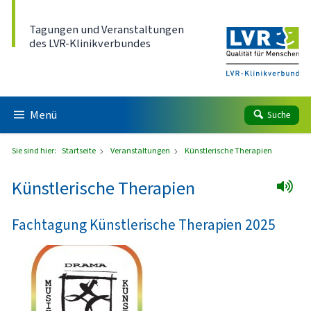
Direkt zum Inhalt
Tagungen und Veranstaltungen
des LVR-Klinikverbundes
Menü
Suche
Sie sind hier:
Startseite
Veranstaltungen
Künstlerische Therapien
Künstlerische Therapien
Fachtagung Künstlerische Therapien 2025