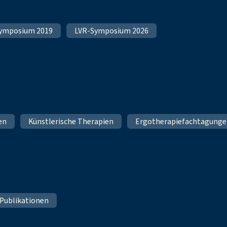
ymposium 2019
LVR-Symposium 2026
en
Künstlerische Therapien
Ergotherapiefachtagung
 Publikationen