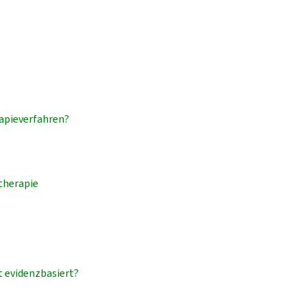
rapieverfahren?
therapie
t evidenzbasiert?