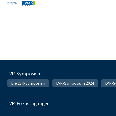
Fußnavigation
LVR-Symposien
Die LVR-Symposien
LVR-Symposium 2024
LVR-S
LVR-Fokustagungen